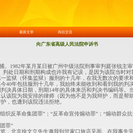
绍
最新文章
阅后交流
向广东省高级人民法院申诉书
捕。1982年某月某日被广州中级法院刑事审判庭张锐主审
年半。判处日期和刑期构成也许我有记误，是因为该院当时
第一监狱（怀集监狱）服刑的十几年，在我无数次的要求
今40年包括服刑十几年，我始终未能收到和看到我的判
判决具体日期，刑期14年的具体来历和判决书编码等。
承认该院为我安排的律师（因为他不是为我辩护，而是帮
辩护，也遭到该院违法拒绝。
织反革命集团罪”；“反革命宣传煽动罪”；“煽动群众抗
团罪”
游览，北京徐文立先生邀我到甘家口旅店见面。在我事先