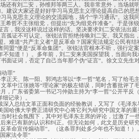
在场还有刘二安，孙维邦等两三人。我非常意外，当场就
加。建议大家还是好好学习马克思主义理论提高自己的思
习马克思主义理论的交流园地，搞个“学习通讯”。这我
是王希哲不主张组党，但提出“先为组党作准备”。于是张
假证言，我没这样说过这样的话。坚决要求刘二安依法出庭
之言孤证不可认定。张锐法官拒绝传唤刘二安。我又指出，
盟。难道“共产主义者”是反革命？国家宪法规定公民有
者同盟”便是“反革命集团”。张锐法官根本不听，强行定
年不知道！）。多年前，刘二安来美国探望我，当面向我
书面证词，否定了自己当年那个伪“证言”。徐文立先生
动罪”
联络李正天、陈一阳、郭鸿志等以“李一哲”笔名，写了给毛
文革中江张姚等“理论家”的极左错误，同时含蓄批评了
9年2月，广东省委第一书记习仲勋主持为“李一哲”公开平
有详细记录）。
深入总结文革正面和负面的经验教训，又写了《毛泽东与
，美国哈佛大学费正清研究中心将它列为研究中国文革的重
在当时社会氛围下，其中对毛泽东主席的评论，过激了一
我后来已有新的认识和纠正。但无论如何，此文是历史研
“反革命宣传煽动罪”。（这条罪判处多少年也不知道！）
国家法令罪”