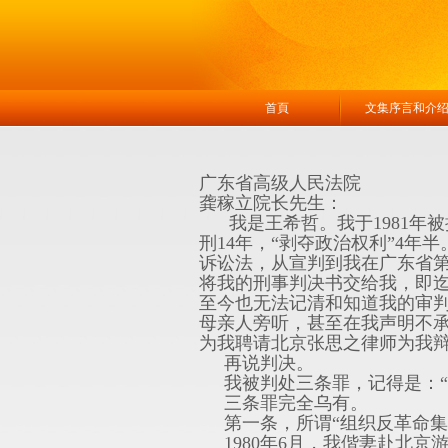
首頁
文集序言和介
广东省高级人民法院
龚稼立院长先生：
我是王希哲。我于1981年被
刑14年，“剥夺政治权利”4
诉讼法，从宣判到我在广东省
将我的刑事判决书交给我，即迄
至今也无法记清和知道我的审判
母亲人旁听，甚至在我声明不
为我聘请北京张思之律师为我
再说判决。
我被判处三条罪，记得是：“组
三条罪完全乌有。
第一条，所谓“组织反革命集
1980年6月，我偕妻赴北京