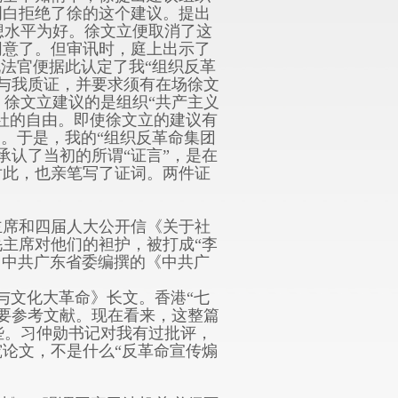
明白拒绝了徐的这个建议。提出
想水平为好。徐文立便取消了这
同意了。但审讯时，庭上出示了
锐法官便据此认定了我“组织反革
与我质证，并要求须有在场徐文
徐文立建议的是组织“共产主义
结社的自由。即使徐文立的建议有
案。于是，我的“组织反革命集团
承认了当初的所谓“证言”，是在
对此，也亲笔写了证词。两件证
主席和四届人大公开信《关于社
毛主席对他们的袒护，被打成“李
反（中共广东省委编撰的《中共广
文化大革命》长文。香港“七
要参考文献。现在看来，这整篇
些。习仲勋书记对我有过批评，
究论文，不是什么“反革命宣传煽
。