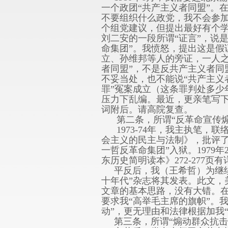
一个政团“共产主义者同盟”。
不要组织什么政党，我不会参
个组党建议，但提出最好有个学
刘二安的一段所谓“证言”，说
命集团”。我愤怒，提出这是
立、孙维邦等人的旁证，一人
者同盟”，不是反共产主义者同
不妥当处，也不能说“共产主义
罪”冤案成立（这条罪判处多少
压力下乱编。最近，更亲笔写下
词附后。请高院复查。
第二条，所谓“反革命宣传煽
1973-74年，我主执笔，
会主义的民主与法制》，批评了
一哲反革命集团”入狱。197
东历史简明读本》272-277页
平反后，我（王希哲）为继续
十年代”杂志将其发表。此文
文章的基本思路，没有大错。
要求我“高举毛主席的旗帜”。
动”，更无理由和法律根据加我
第三条，所谓“煽动群众抗击