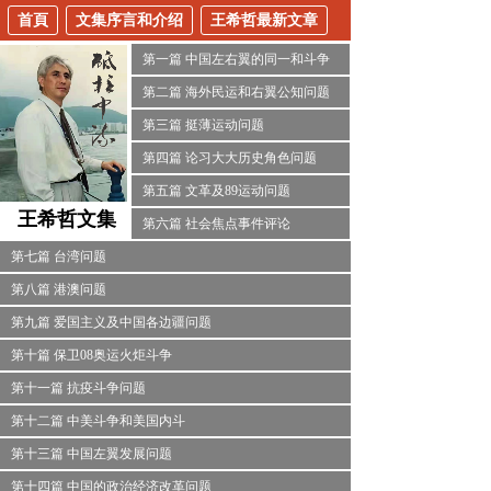
首頁
文集序言和介绍
王希哲最新文章
第一篇 中国左右翼的同一和斗争
第二篇 海外民运和右翼公知问题
第三篇 挺薄运动问题
第四篇 论习大大历史角色问题
第五篇 文革及89运动问题
王希哲
文集
第六篇 社会焦点事件评论
第七篇 台湾问题
第八篇 港澳问题
第九篇 爱国主义及中国各边疆问题
第十篇 保卫08奥运火炬斗争
第十一篇 抗疫斗争问题
第十二篇 中美斗争和美国内斗
第十三篇 中国左翼发展问题
第十四篇 中国的政治经济改革问题