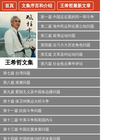
首頁
文集序言和介绍
王希哲最新文章
第一篇 中国左右翼的同一和斗争
第二篇 海外民运和右翼公知问题
第三篇 挺薄运动问题
第四篇 论习大大历史角色问题
第五篇 文革及89运动问题
王希哲
文集
第六篇 社会焦点事件评论
第七篇 台湾问题
第八篇 港澳问题
第九篇 爱国主义及中国各边疆问题
第十篇 保卫08奥运火炬斗争
第十一篇 抗疫斗争问题
第十二篇 中美斗争和美国内斗
第十三篇 中国左翼发展问题
第十四篇 中国的政治经济改革问题