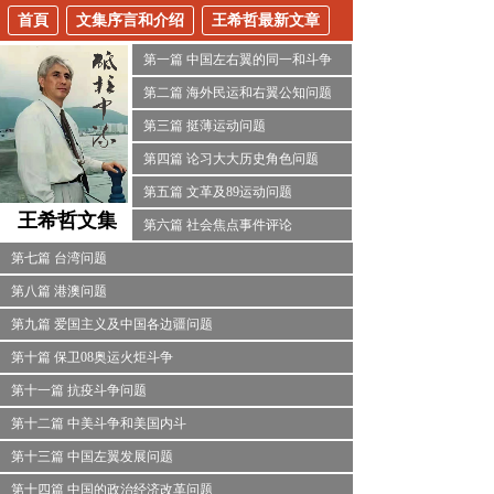
首頁
文集序言和介绍
王希哲最新文章
第一篇 中国左右翼的同一和斗争
第二篇 海外民运和右翼公知问题
第三篇 挺薄运动问题
第四篇 论习大大历史角色问题
第五篇 文革及89运动问题
王希哲
文集
第六篇 社会焦点事件评论
第七篇 台湾问题
第八篇 港澳问题
第九篇 爱国主义及中国各边疆问题
第十篇 保卫08奥运火炬斗争
第十一篇 抗疫斗争问题
第十二篇 中美斗争和美国内斗
第十三篇 中国左翼发展问题
第十四篇 中国的政治经济改革问题