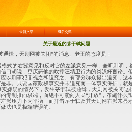
绍
最新文章
阅后交流
关于最近的茅于轼问题
被通缉，天则网被关闭”的消息。老王的态度是：
模式的右翼意见和反对它的左派意见一样，兼听则明，
的信口胡说，更厌恶他的吹捧汪精卫行为的类汉奸言论。
不应以刑事犯罪视之和追究之。有部分群众提出追究，这
清是非。只要国家政权事实并未追究而一体事实保护，就
实嫌疑的情况下，发生茅于轼被通缉，天则网被关闭这
的专制推向极端，而绝不可能向人民“开放”，布施什么“
左派压力下为平衡，而打击茅于轼及其天则网右派来显示
斯做法也是极端错误的。