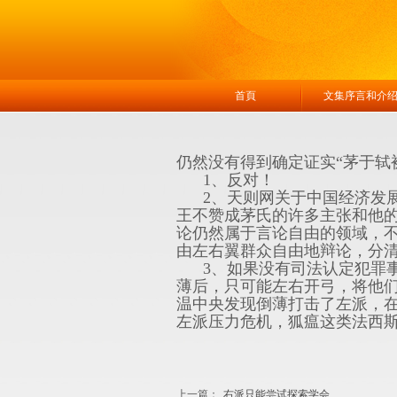
首頁
文集序言和介
仍然没有得到确定证实“茅于轼
1、反对！
2、天则网关于中国经济发展
王不赞成茅氏的许多主张和他
论仍然属于言论自由的领域，
由左右翼群众自由地辩论，分
3、如果没有司法认定犯罪事
薄后，只可能左右开弓，将他们
温中央发现倒薄打击了左派，在
左派压力危机，狐瘟这类法西
上一篇：
右派只能尝试探索学会......