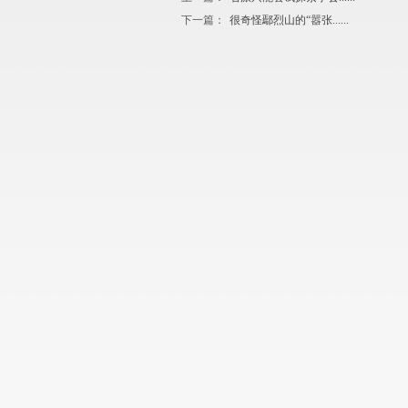
下一篇：
很奇怪鄢烈山的“嚣张......